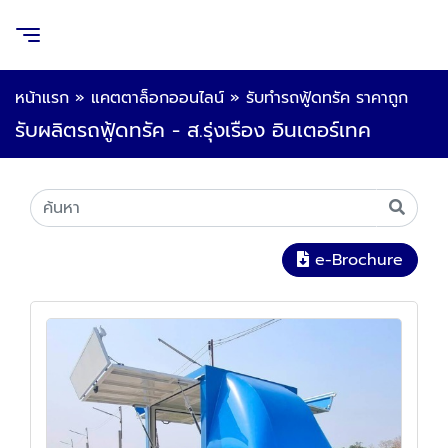
หน้าแรก
»
แคตตาล็อกออนไลน์
»
รับทำรถฟู้ดทรัค ราคาถูก
รับผลิตรถฟู้ดทรัค - ส.รุ่งเรือง อินเตอร์เทค
e-Brochure